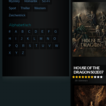
Mystery
Romantik
Sci-Fi
Sport
Thriller
Western
Zeichentrick
Alphabetisch
#
A
B
C
D
E
F
G
H
I
J
K
L
M
N
O
P
Q
R
S
T
U
V
W
X
Y
Z
HOUSE OF THE
DRAGON S02E07
39 Stimmen