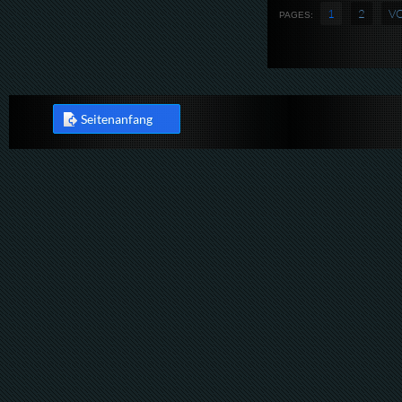
1
2
V
PAGES:
Seitenanfang