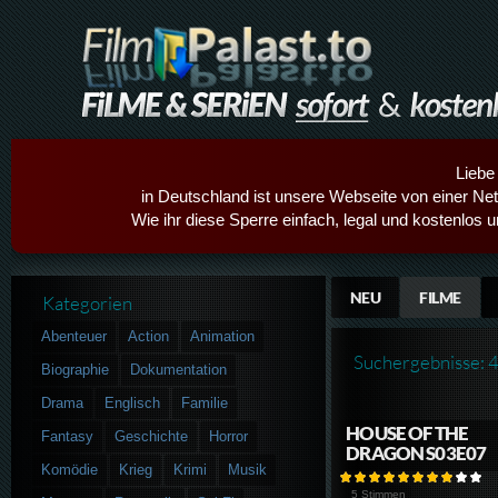
Liebe
in Deutschland ist unsere Webseite von einer Netz
Wie ihr diese Sperre einfach, legal und kostenlos 
NEU
FILME
Kategorien
Abenteuer
Action
Animation
Suchergebnisse: 
Biographie
Dokumentation
Drama
Englisch
Familie
HOUSE OF THE
Fantasy
Geschichte
Horror
DRAGON S03E07
Komödie
Krieg
Krimi
Musik
5 Stimmen