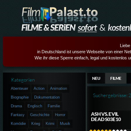
Liebe
in Deutschland ist unsere Webseite von einer Netz
Wie ihr diese Sperre einfach, legal und kostenlos 
NEU
FILME
Kategorien
Abenteuer
Action
Animation
Suchergebnisse: 
Biographie
Dokumentation
Drama
Englisch
Familie
ASH VS. EVIL
Fantasy
Geschichte
Horror
DEAD S03E10
Komödie
Krieg
Krimi
Musik