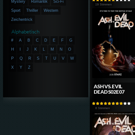
Mystery
Romantik
Sci-Fi
19 Stimmen
Sport
Thriller
Western
Zeichentrick
Alphabetisch
#
A
B
C
D
E
F
G
H
I
J
K
L
M
N
O
P
Q
R
S
T
U
V
W
X
Y
Z
ASH VS. EVIL
DEAD S02E07
8 Stimmen