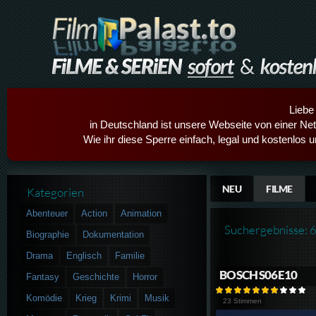
Liebe
in Deutschland ist unsere Webseite von einer Netz
Wie ihr diese Sperre einfach, legal und kostenlos 
NEU
FILME
Kategorien
Abenteuer
Action
Animation
Suchergebnisse: 
Biographie
Dokumentation
Drama
Englisch
Familie
BOSCH S06E10
Fantasy
Geschichte
Horror
Komödie
Krieg
Krimi
Musik
23 Stimmen