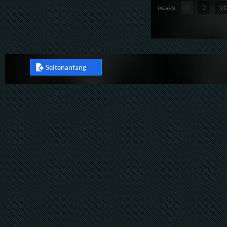
1
2
V
PAGES:
Seitenanfang