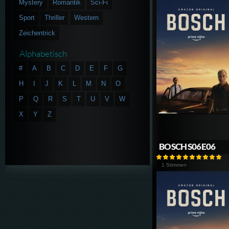
Mystery
Romantik
Sci-Fi
Sport
Thriller
Western
Zeichentrick
Alphabetisch
#
A
B
C
D
E
F
G
H
I
J
K
L
M
N
O
P
Q
R
S
T
U
V
W
X
Y
Z
BOSCH S06E06
1 Stimmen