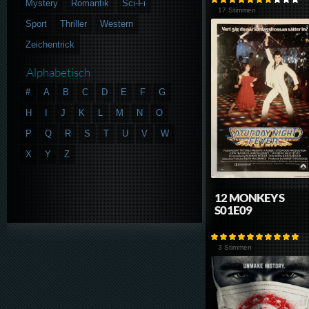
Mystery
Romantik
Sci-Fi
17 Stimmen
Sport
Thriller
Western
Zeichentrick
Alphabetisch
#
A
B
C
D
E
F
G
H
I
J
K
L
M
N
O
P
Q
R
S
T
U
V
W
X
Y
Z
12 MONKEYS
S01E09
3 Stimmen