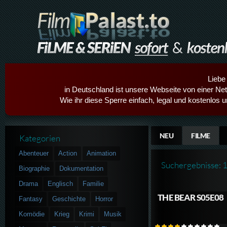
Liebe
in Deutschland ist unsere Webseite von einer Netz
Wie ihr diese Sperre einfach, legal und kostenlos 
NEU
FILME
Kategorien
Abenteuer
Action
Animation
Suchergebnisse: 
Biographie
Dokumentation
Drama
Englisch
Familie
THE BEAR S05E08
Fantasy
Geschichte
Horror
Komödie
Krieg
Krimi
Musik