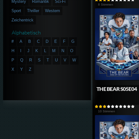
Mystery
Romantik
Sci-Fi
8 Stimmen
Sport
Thriller
Western
Zeichentrick
Alphabetisch
#
A
B
C
D
E
F
G
H
I
J
K
L
M
N
O
P
Q
R
S
T
U
V
W
X
Y
Z
THE BEAR S05E04
10 Stimmen