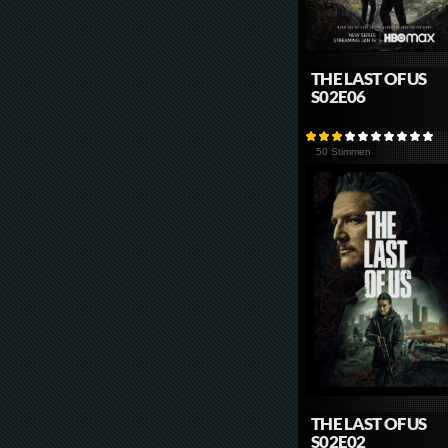
THE LAST OF US
S02E06
50 Stimmen
THE LAST OF US
S02E02