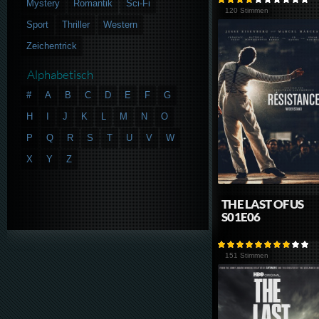
Mystery
Romantik
Sci-Fi
120 Stimmen
Sport
Thriller
Western
Zeichentrick
Alphabetisch
#
A
B
C
D
E
F
G
H
I
J
K
L
M
N
O
P
Q
R
S
T
U
V
W
X
Y
Z
THE LAST OF US
S01E06
151 Stimmen