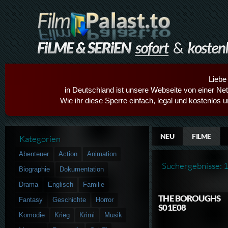
Liebe
in Deutschland ist unsere Webseite von einer Netz
Wie ihr diese Sperre einfach, legal und kostenlos 
NEU
FILME
Kategorien
Abenteuer
Action
Animation
Suchergebnisse: 
Biographie
Dokumentation
Drama
Englisch
Familie
THE BOROUGHS
Fantasy
Geschichte
Horror
S01E08
Komödie
Krieg
Krimi
Musik