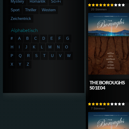
Mystery
Romantik
Sci-Fi
Sport
Thriller
Western
20 Stimmen
Zeichentrick
Alphabetisch
#
A
B
C
D
E
F
G
H
I
J
K
L
M
N
O
P
Q
R
S
T
U
V
W
X
Y
Z
THE BOROUGHS
S01E04
7 Stimmen