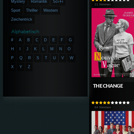
Mystery
Romantik
Sci-Fi
21 Stimmen
Sport
Thriller
Western
Zeichentrick
Alphabetisch
#
A
B
C
D
E
F
G
H
I
J
K
L
M
N
O
P
Q
R
S
T
U
V
W
X
Y
Z
THE CHANGE
64 Stimmen