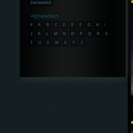
Zeichentrick
Alphabetisch
#
A
B
C
D
E
F
G
H
I
J
K
L
M
N
O
P
Q
R
S
T
U
V
W
X
Y
Z