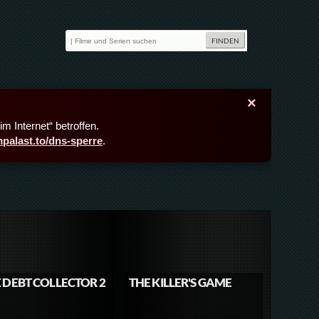
×
m Internet“ betroffen.
lmpalast.to/dns-sperre
.
 DEBT COLLECTOR 2
THE KILLER'S GAME