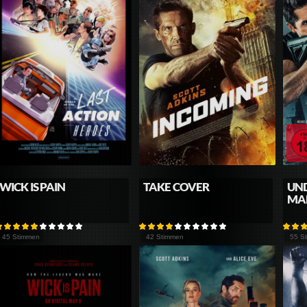
WICK IS PAIN
TAKE COVER
UND
MA
45 Stimmen
42 Stimmen
55 S