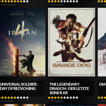
1340 Stimmen
74 Stimmen
77 S
UNIVERSAL SOLDIER:
THE LEGENDARY
DIA
DAY OF RECKONING
DRAGON - DER LETZTE
SEINER AR
42 Stimmen
39 Stimmen
103 