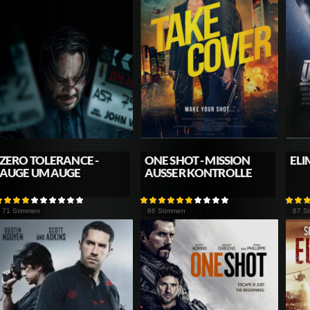
ZERO TOLERANCE -
ONE SHOT - MISSION
ELI
AUGE UM AUGE
AUSSER KONTROLLE
71 Stimmen
86 Stimmen
87 S