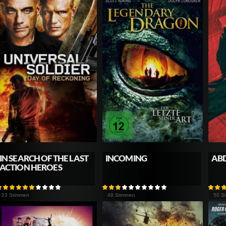
IN SEARCH OF THE LAST
INCOMING
AB
ACTION HEROES
23 Stimmen
48 Stimmen
50 S