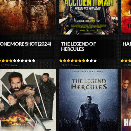
ONE MORE SHOT (2024)
THE LEGEND OF
HAR
HERCULES
70 Stimmen
379 Stimmen
95 S