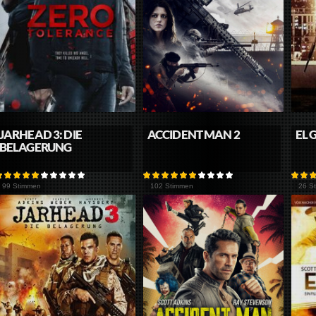
JARHEAD 3: DIE
ACCIDENT MAN 2
EL 
BELAGERUNG
99 Stimmen
102 Stimmen
26 S