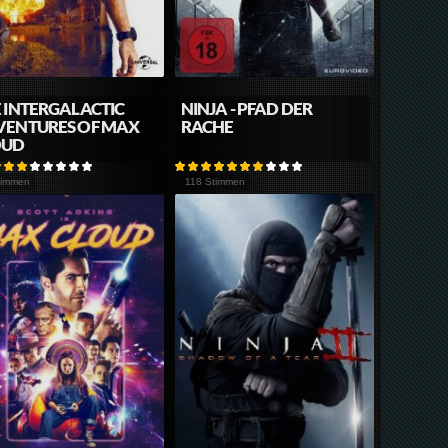
 INTERGALACTIC
NINJA - PFAD DER
VENTURES OF MAX
RACHE
OUD
timmen
118 Stimmen