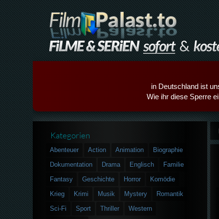
in Deutschland ist un
Wie ihr diese Sperre e
Kategorien
Abenteuer
Action
Animation
Biographie
Dokumentation
Drama
Englisch
Familie
Fantasy
Geschichte
Horror
Komödie
Krieg
Krimi
Musik
Mystery
Romantik
Sci-Fi
Sport
Thriller
Western