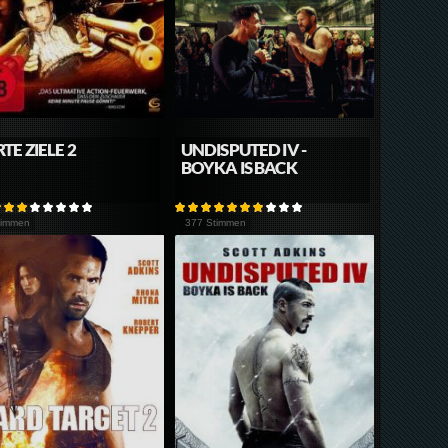
TE ZIELE 2
UNDISPUTED IV -
BOYKA IS BACK
timmen
377 Stimmen