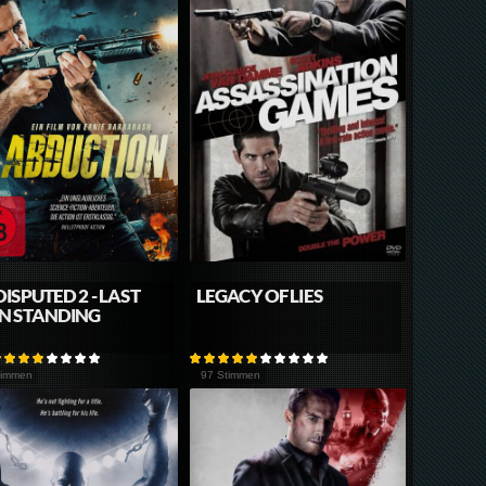
ISPUTED 2 - LAST
LEGACY OF LIES
N STANDING
timmen
97 Stimmen