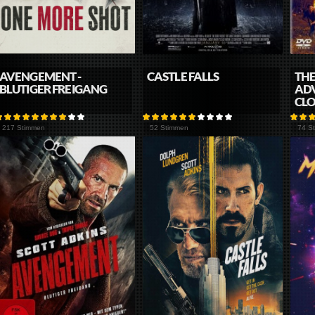
AVENGEMENT -
CASTLE FALLS
THE
BLUTIGER FREIGANG
AD
CL
217 Stimmen
52 Stimmen
74 S