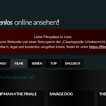
Liebe Filmpalast.to User,
sere Webseite von einer Netzsperre der „Clearingstelle Urheberrecht i
infach, legal und kostenlos umgehen könnt, findet ihr unter
https://fi
NEU
FILME
SERIEN
TOP
ENGLISCH
Suchergebnisse: 40
IP MAN 4 THE FINALE
SAVAGE DOG
THE