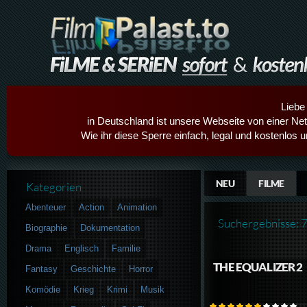
Liebe
in Deutschland ist unsere Webseite von einer Netz
Wie ihr diese Sperre einfach, legal und kostenlos 
NEU
FILME
Kategorien
Abenteuer
Action
Animation
Suchergebnisse: 
Biographie
Dokumentation
Drama
Englisch
Familie
THE EQUALIZER 2
Fantasy
Geschichte
Horror
Komödie
Krieg
Krimi
Musik