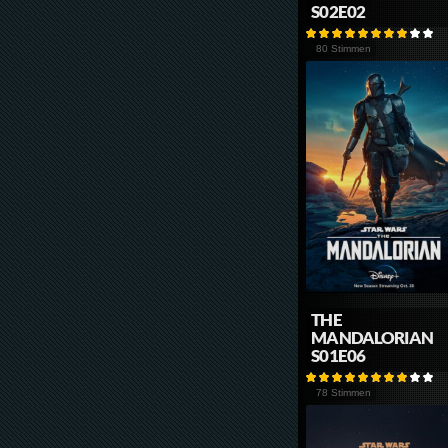
S02E02
80 Stimmen
THE
MANDALORIAN
S01E06
78 Stimmen