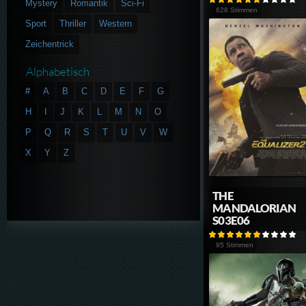
Mystery
Romantik
Sci-Fi
628 Stimmen
Sport
Thriller
Western
Zeichentrick
Alphabetisch
#
A
B
C
D
E
F
G
H
I
J
K
L
M
N
O
P
Q
R
S
T
U
V
W
X
Y
Z
THE
MANDALORIAN
S03E06
95 Stimmen