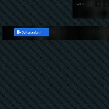
1
2
3
PAGES:
Seitenanfang