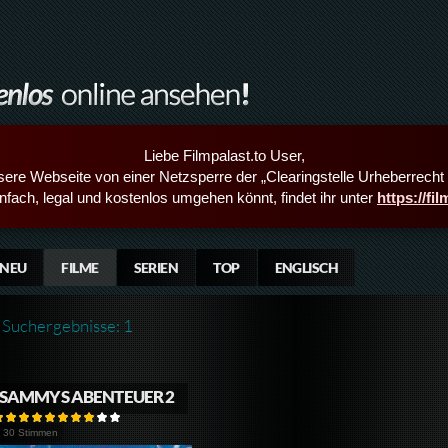
Liebe Filmpalast.to User,
sere Webseite von einer Netzsperre der „Clearingstelle Urheberrecht i
infach, legal und kostenlos umgehen könnt, findet ihr unter
https://fi
NEU
FILME
SERIEN
TOP
ENGLISCH
Suchergebnisse: 1
SAMMYS ABENTEUER 2
30 Stimmen