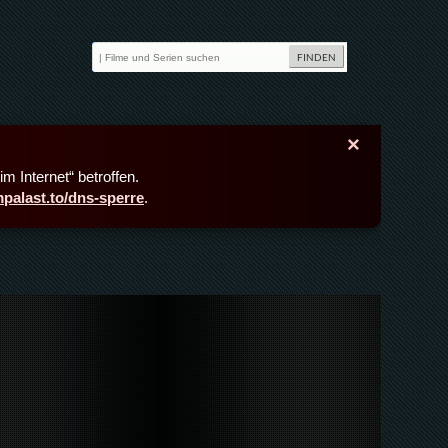
×
m Internet“ betroffen.
lmpalast.to/dns-sperre
.