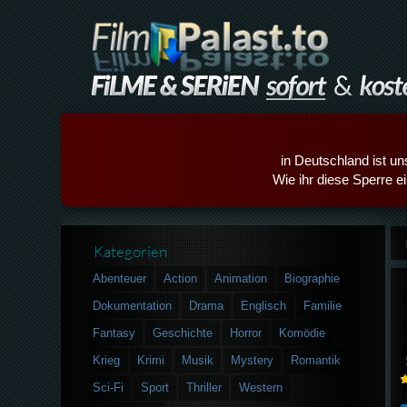
in Deutschland ist un
Wie ihr diese Sperre e
Kategorien
Abenteuer
Action
Animation
Biographie
Dokumentation
Drama
Englisch
Familie
Fantasy
Geschichte
Horror
Komödie
Krieg
Krimi
Musik
Mystery
Romantik
Sci-Fi
Sport
Thriller
Western