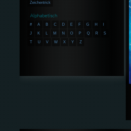
Zeichentrick
Alphabetisch
#
A
B
C
D
E
F
G
H
I
J
K
L
M
N
O
P
Q
R
S
T
U
V
W
X
Y
Z