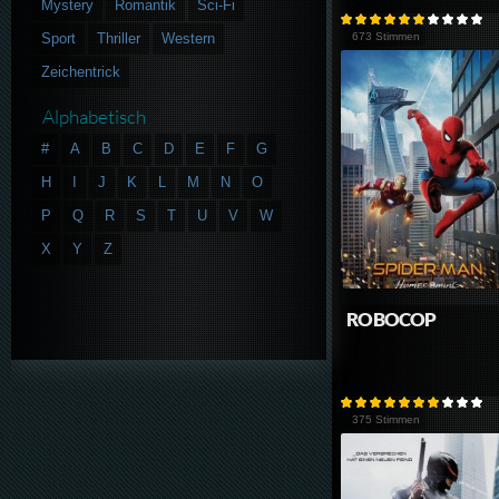
Mystery
Romantik
Sci-Fi
Sport
Thriller
Western
673 Stimmen
Zeichentrick
Alphabetisch
#
A
B
C
D
E
F
G
H
I
J
K
L
M
N
O
P
Q
R
S
T
U
V
W
X
Y
Z
ROBOCOP
375 Stimmen