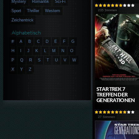
Mystery
Romantik
Sci-Fi
Sport
Thriller
Western
235 Stimmen
Zeichentrick
Alphabetisch
#
A
B
C
D
E
F
G
H
I
J
K
L
M
N
O
P
Q
R
S
T
U
V
W
X
Y
Z
STAR TREK 7
TREFFEN DER
GENERATIONEN
27 Stimmen