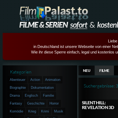
Liebe
in Deutschland ist unsere Webseite von einer Netz
Wie ihr diese Sperre einfach, legal und kostenlos 
NEU
FILME
Kategorien
Abenteuer
Action
Animation
Suchergebnisse: 
Biographie
Dokumentation
Drama
Englisch
Familie
SILENT HILL:
Fantasy
Geschichte
Horror
REVELATION 3D
Komödie
Krieg
Krimi
Musik