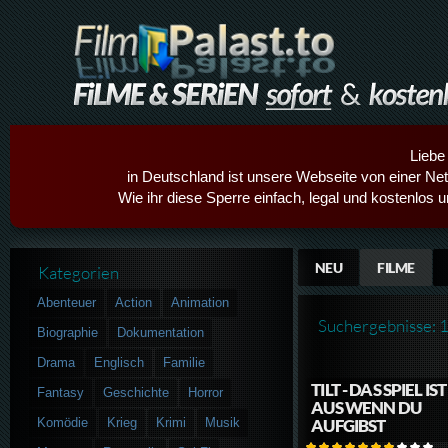
Liebe
in Deutschland ist unsere Webseite von einer Netz
Wie ihr diese Sperre einfach, legal und kostenlos 
NEU
FILME
Kategorien
Abenteuer
Action
Animation
Suchergebnisse: 
Biographie
Dokumentation
Drama
Englisch
Familie
TILT - DAS SPIEL IST
Fantasy
Geschichte
Horror
AUS WENN DU
Komödie
Krieg
Krimi
Musik
AUFGIBST