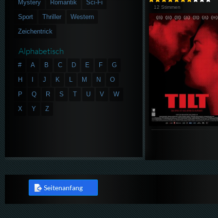
Mystery
Romantik
Sci-Fi
12 Stimmen
Sport
Thriller
Western
Zeichentrick
Alphabetisch
#
A
B
C
D
E
F
G
H
I
J
K
L
M
N
O
P
Q
R
S
T
U
V
W
X
Y
Z
Seitenanfang