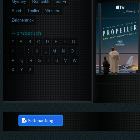
Mystery
Romantik
Sci-Fi
Sport
Thriller
Western
Zeichentrick
Alphabetisch
#
A
B
C
D
E
F
G
H
I
J
K
L
M
N
O
P
Q
R
S
T
U
V
W
X
Y
Z
Seitenanfang