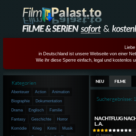
Liebe
in Deutschland ist unsere Webseite von einer Netz
Wie ihr diese Sperre einfach, legal und kostenlos 
NEU
FILME
Kategorien
Abenteuer
Action
Animation
Suchergebnisse: 
Biographie
Dokumentation
Drama
Englisch
Familie
NACHTFLUG NAC
Fantasy
Geschichte
Horror
L.A.
Komödie
Krieg
Krimi
Musik
25 Stimmen