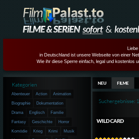
Liebe
in Deutschland ist unsere Webseite von einer Netz
Wie ihr diese Sperre einfach, legal und kostenlos 
NEU
FILME
Kategorien
Abenteuer
Action
Animation
Suchergebnisse: 
Biographie
Dokumentation
Drama
Englisch
Familie
WILD CARD
Fantasy
Geschichte
Horror
Komödie
Krieg
Krimi
Musik