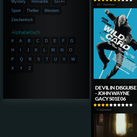
Mystery
Romantik
Sci-Fi
457 Stimmen
Sport
Thriller
Western
Zeichentrick
Alphabetisch
#
A
B
C
D
E
F
G
H
I
J
K
L
M
N
O
P
Q
R
S
T
U
V
W
X
Y
Z
DEVIL IN DISGUISE
- JOHN WAYNE
GACY S01E06
5 Stimmen