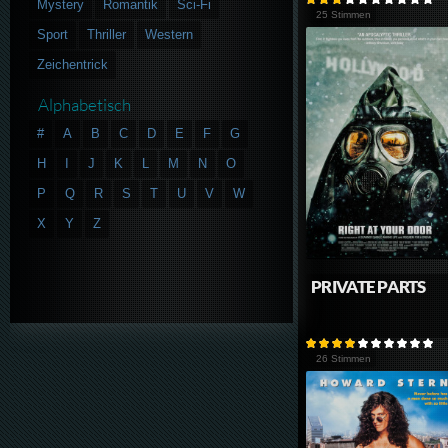
Mystery
Romantik
Sci-Fi
25 Stimmen
Sport
Thriller
Western
Zeichentrick
Alphabetisch
#
A
B
C
D
E
F
G
H
I
J
K
L
M
N
O
P
Q
R
S
T
U
V
W
X
Y
Z
PRIVATE PARTS
26 Stimmen