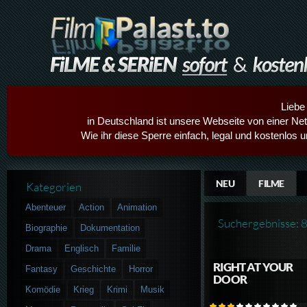
Liebe
in Deutschland ist unsere Webseite von einer Netz
Wie ihr diese Sperre einfach, legal und kostenlos 
NEU
FILME
Kategorien
Abenteuer
Action
Animation
Suchergebnisse: 
Biographie
Dokumentation
Drama
Englisch
Familie
RIGHT AT YOUR
Fantasy
Geschichte
Horror
DOOR
Komödie
Krieg
Krimi
Musik