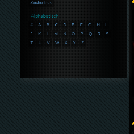
Zeichentrick
Alphabetisch
#
A
B
C
D
E
F
G
H
I
J
K
L
M
N
O
P
Q
R
S
T
U
V
W
X
Y
Z