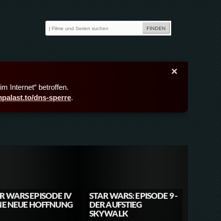
×
m Internet“ betroffen.
lmpalast.to/dns-sperre
.
R WARS EPISODE IV
STAR WARS: EPISODE 9 -
INE NEUE HOFFNUNG
DER AUFSTIEG
SKYWALK