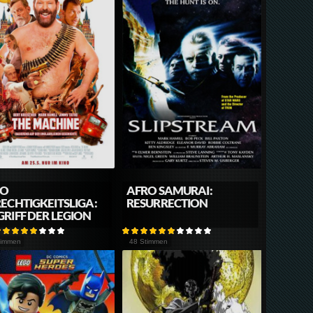
GO
AFRO SAMURAI:
ECHTIGKEITSLIGA:
RESURRECTION
RIFF DER LEGION
timmen
48 Stimmen