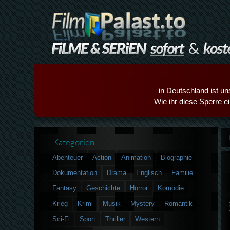
in Deutschland ist un
Wie ihr diese Sperre e
Kategorien
Abenteuer
Action
Animation
Biographie
Dokumentation
Drama
Englisch
Familie
Fantasy
Geschichte
Horror
Komödie
Krieg
Krimi
Musik
Mystery
Romantik
Sci-Fi
Sport
Thriller
Western