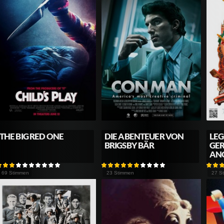
THE BIG RED ONE
DIE ABENTEUER VON
LE
BRIGSBY BÄR
GER
ANG
69 Stimmen
23 Stimmen
27 S