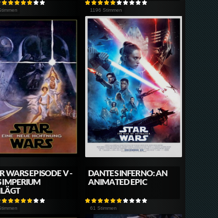
Stimmen
1196 Stimmen
R WARS EPISODE V -
DANTES INFERNO: AN
 IMPERIUM
ANIMATED EPIC
HLÄGT
Stimmen
61 Stimmen