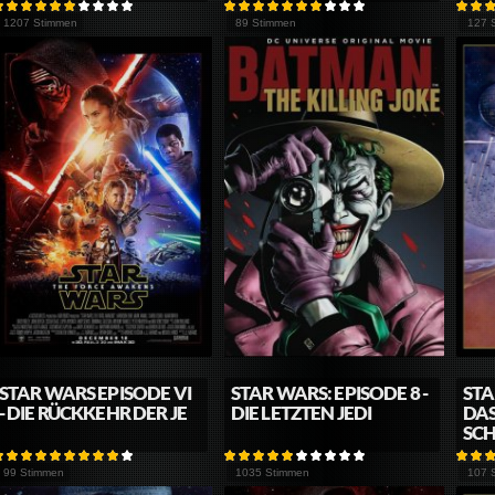
1207 Stimmen
89 Stimmen
127 
STAR WARS EPISODE VI
STAR WARS: EPISODE 8 -
STA
- DIE RÜCKKEHR DER JE
DIE LETZTEN JEDI
DAS
SC
99 Stimmen
1035 Stimmen
107 