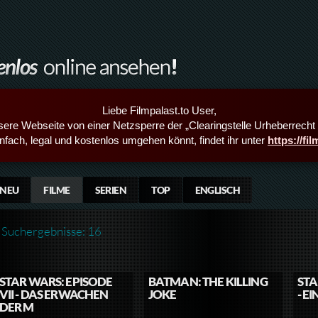
Liebe Filmpalast.to User,
sere Webseite von einer Netzsperre der „Clearingstelle Urheberrecht i
infach, legal und kostenlos umgehen könnt, findet ihr unter
https://fi
NEU
FILME
SERIEN
TOP
ENGLISCH
Suchergebnisse: 16
STAR WARS: EPISODE
BATMAN: THE KILLING
STA
VII - DAS ERWACHEN
JOKE
- E
DER M