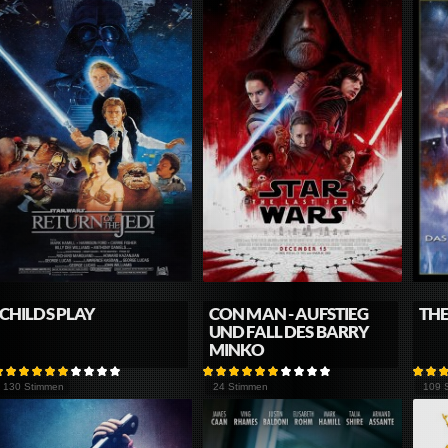
CHILDS PLAY
CON MAN - AUFSTIEG
THE
UND FALL DES BARRY
MINKO
130 Stimmen
24 Stimmen
109 