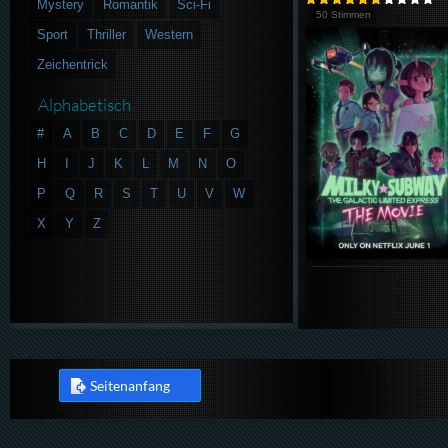
Mystery
Romantik
Sci-Fi
50 Stimmen
Sport
Thriller
Western
Zeichentrick
Alphabetisch
#
A
B
C
D
E
F
G
H
I
J
K
L
M
N
O
P
Q
R
S
T
U
V
W
X
Y
Z
Seitenanfang