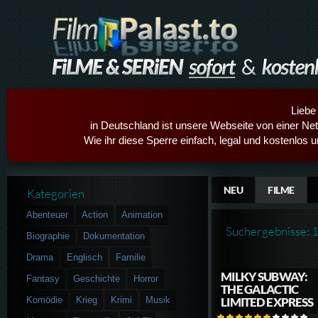
Liebe
in Deutschland ist unsere Webseite von einer Netz
Wie ihr diese Sperre einfach, legal und kostenlos 
NEU
FILME
Kategorien
Abenteuer
Action
Animation
Suchergebnisse: 
Biographie
Dokumentation
Drama
Englisch
Familie
MILKY SUBWAY:
Fantasy
Geschichte
Horror
THE GALACTIC
Komödie
Krieg
Krimi
Musik
LIMITED EXPRESS