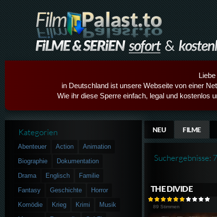
Liebe
in Deutschland ist unsere Webseite von einer Netz
Wie ihr diese Sperre einfach, legal und kostenlos 
NEU
FILME
Kategorien
Abenteuer
Action
Animation
Suchergebnisse: 
Biographie
Dokumentation
Drama
Englisch
Familie
THE DIVIDE
Fantasy
Geschichte
Horror
Komödie
Krieg
Krimi
Musik
89 Stimmen