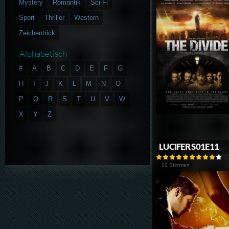
Mystery
Romantik
Sci-Fi
Sport
Thriller
Western
Zeichentrick
Alphabetisch
#
A
B
C
D
E
F
G
H
I
J
K
L
M
N
O
P
Q
R
S
T
U
V
W
X
Y
Z
LUCIFER S01E11
12 Stimmen