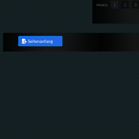
1
2
3
PAGES:
Seitenanfang