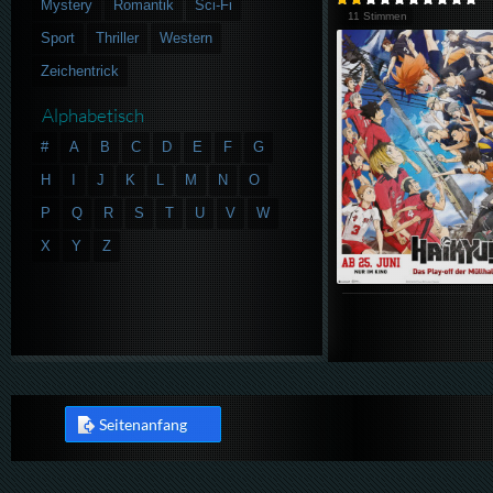
Mystery
Romantik
Sci-Fi
11 Stimmen
Sport
Thriller
Western
Zeichentrick
Alphabetisch
#
A
B
C
D
E
F
G
H
I
J
K
L
M
N
O
P
Q
R
S
T
U
V
W
X
Y
Z
Seitenanfang