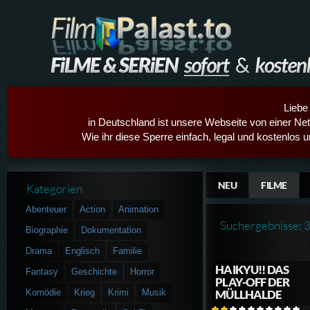
Liebe
in Deutschland ist unsere Webseite von einer Netz
Wie ihr diese Sperre einfach, legal und kostenlos 
NEU
FILME
Kategorien
Abenteuer
Action
Animation
Suchergebnisse: 
Biographie
Dokumentation
Drama
Englisch
Familie
HAIKYU!! DAS
Fantasy
Geschichte
Horror
PLAY-OFF DER
Komödie
Krieg
Krimi
Musik
MÜLLHALDE