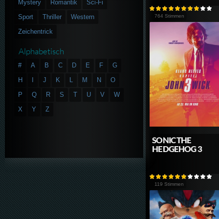
Mystery
Romantik
Sci-Fi
Sport
Thriller
Western
764 Stimmen
Zeichentrick
Alphabetisch
#
A
B
C
D
E
F
G
H
I
J
K
L
M
N
O
P
Q
R
S
T
U
V
W
X
Y
Z
SONIC THE
HEDGEHOG 3
119 Stimmen