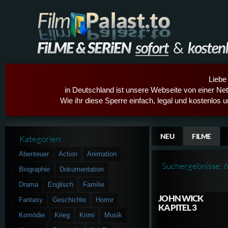
Liebe
in Deutschland ist unsere Webseite von einer Netz
Wie ihr diese Sperre einfach, legal und kostenlos 
NEU
FILME
Kategorien
Abenteuer
Action
Animation
Suchergebnisse: 
Biographie
Dokumentation
Drama
Englisch
Familie
JOHN WICK
Fantasy
Geschichte
Horror
KAPITEL 3
Komödie
Krieg
Krimi
Musik