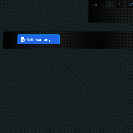
1
2
V
PAGES:
Seitenanfang