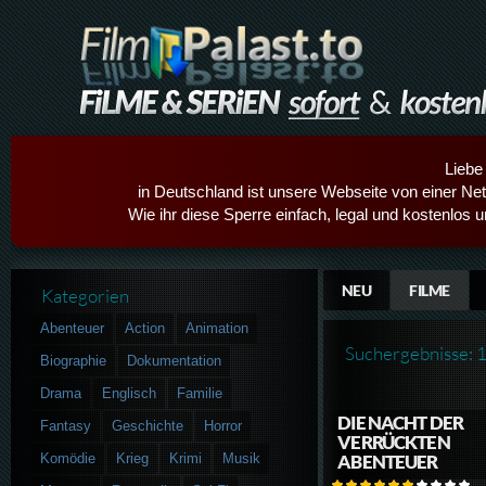
Liebe
in Deutschland ist unsere Webseite von einer Netz
Wie ihr diese Sperre einfach, legal und kostenlos 
NEU
FILME
Kategorien
Abenteuer
Action
Animation
Suchergebnisse: 
Biographie
Dokumentation
Drama
Englisch
Familie
DIE NACHT DER
Fantasy
Geschichte
Horror
VERRÜCKTEN
Komödie
Krieg
Krimi
Musik
ABENTEUER