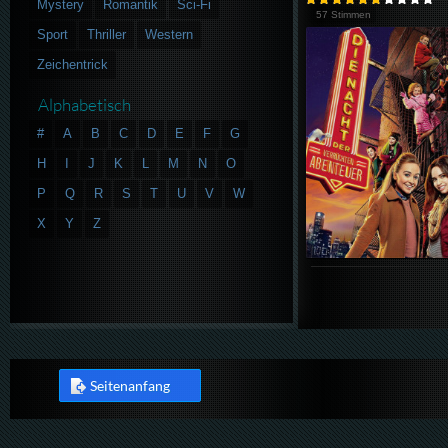
Mystery
Romantik
Sci-Fi
57 Stimmen
Sport
Thriller
Western
Zeichentrick
Alphabetisch
#
A
B
C
D
E
F
G
H
I
J
K
L
M
N
O
P
Q
R
S
T
U
V
W
X
Y
Z
Seitenanfang