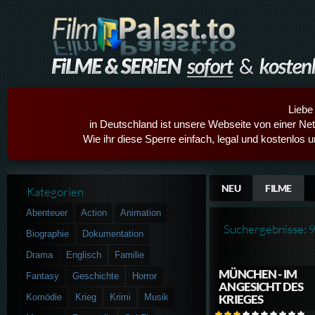
Liebe
in Deutschland ist unsere Webseite von einer Netz
Wie ihr diese Sperre einfach, legal und kostenlos 
NEU
FILME
Kategorien
Abenteuer
Action
Animation
Suchergebnisse: 
Biographie
Dokumentation
Drama
Englisch
Familie
MÜNCHEN - IM
Fantasy
Geschichte
Horror
ANGESICHT DES
Komödie
Krieg
Krimi
Musik
KRIEGES