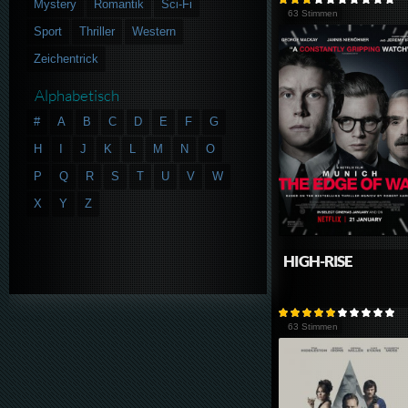
Mystery
Romantik
Sci-Fi
63 Stimmen
Sport
Thriller
Western
Zeichentrick
Alphabetisch
#
A
B
C
D
E
F
G
H
I
J
K
L
M
N
O
P
Q
R
S
T
U
V
W
X
Y
Z
HIGH-RISE
63 Stimmen