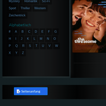
Mystery
Romantik
Sci-Fi
Sport
Thriller
Western
Zeichentrick
Alphabetisch
#
A
B
C
D
E
F
G
H
I
J
K
L
M
N
O
P
Q
R
S
T
U
V
W
X
Y
Z
Seitenanfang