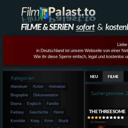
Liebe
in Deutschland ist unsere Webseite von einer Netz
Wie ihr diese Sperre einfach, legal und kostenlos 
NEU
FILME
Kategorien
Abenteuer
Action
Animation
Suchergebnisse: 
Biographie
Dokumentation
Drama
Englisch
Familie
THE THREESOME
Fantasy
Geschichte
Horror
Komödie
Krieg
Krimi
Musik
23 Stimmen