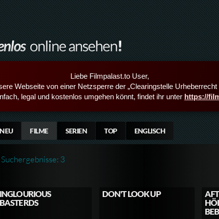
Liebe Filmpalast.to User,
sere Webseite von einer Netzsperre der „Clearingstelle Urheberrecht i
infach, legal und kostenlos umgehen könnt, findet ihr unter
https://fi
NEU
FILME
SERIEN
TOP
ENGLISCH
Suchergebnisse: 3
INGLOURIOUS
DON'T LOOK UP
AFT
BASTERDS
HÖ
BE