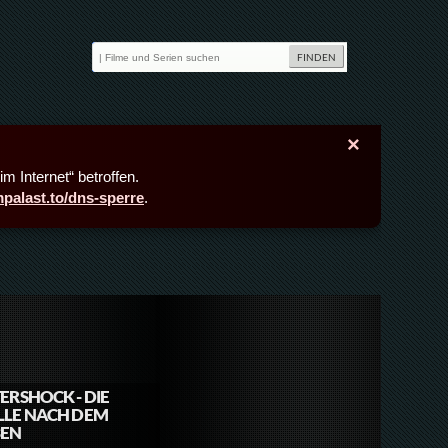
×
m Internet“ betroffen.
lmpalast.to/dns-sperre
.
ERSHOCK - DIE
LLE NACH DEM
BEN