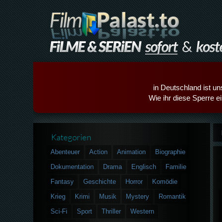
in Deutschland ist un
Wie ihr diese Sperre e
Kategorien
Abenteuer
Action
Animation
Biographie
Dokumentation
Drama
Englisch
Familie
Fantasy
Geschichte
Horror
Komödie
Krieg
Krimi
Musik
Mystery
Romantik
Sci-Fi
Sport
Thriller
Western