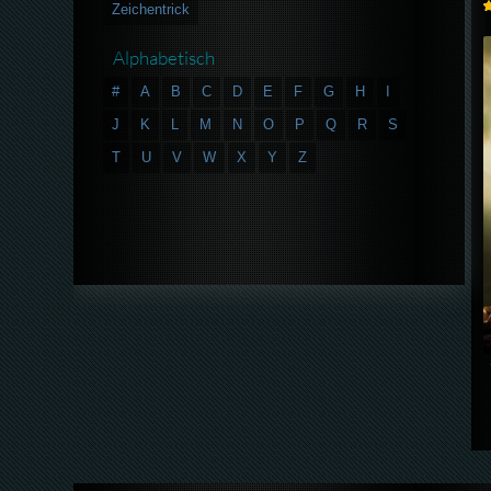
Zeichentrick
Alphabetisch
#
A
B
C
D
E
F
G
H
I
J
K
L
M
N
O
P
Q
R
S
T
U
V
W
X
Y
Z