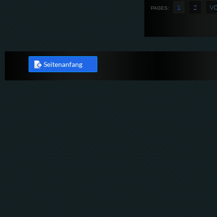
1
2
V
PAGES:
Seitenanfang