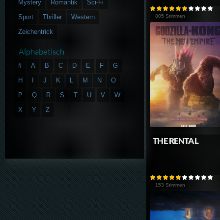
Mystery
Romantik
Sci-Fi
Sport
Thriller
Western
805 Stimmen
Zeichentrick
Alphabetisch
#
A
B
C
D
E
F
G
H
I
J
K
L
M
N
O
P
Q
R
S
T
U
V
W
X
Y
Z
THE RENTAL
153 Stimmen