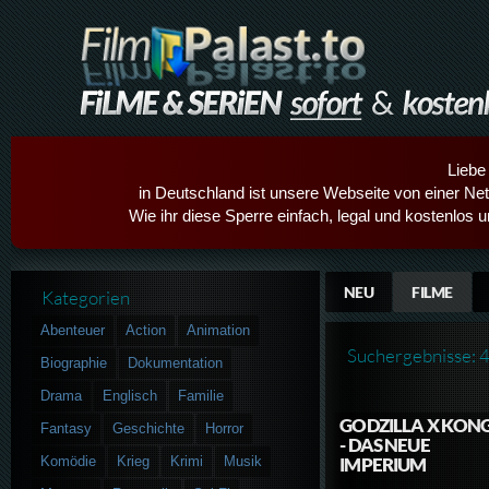
Liebe
in Deutschland ist unsere Webseite von einer Netz
Wie ihr diese Sperre einfach, legal und kostenlos 
NEU
FILME
Kategorien
Abenteuer
Action
Animation
Suchergebnisse: 
Biographie
Dokumentation
Drama
Englisch
Familie
GODZILLA X KON
Fantasy
Geschichte
Horror
- DAS NEUE
Komödie
Krieg
Krimi
Musik
IMPERIUM