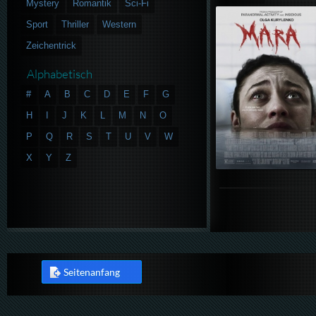
Mystery
Romantik
Sci-Fi
Sport
Thriller
Western
Zeichentrick
Alphabetisch
#
A
B
C
D
E
F
G
H
I
J
K
L
M
N
O
P
Q
R
S
T
U
V
W
X
Y
Z
Seitenanfang