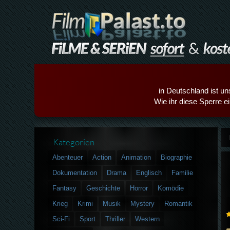
in Deutschland ist un
Wie ihr diese Sperre e
Kategorien
Abenteuer
Action
Animation
Biographie
Dokumentation
Drama
Englisch
Familie
Fantasy
Geschichte
Horror
Komödie
Krieg
Krimi
Musik
Mystery
Romantik
Sci-Fi
Sport
Thriller
Western