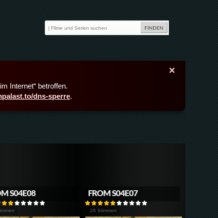
×
m Internet“ betroffen.
lmpalast.to/dns-sperre
.
M S04E08
FROM S04E07
timmen
28 Stimmen