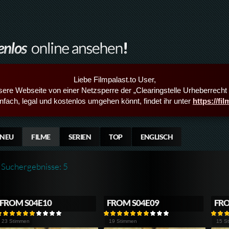
Liebe Filmpalast.to User,
sere Webseite von einer Netzsperre der „Clearingstelle Urheberrecht i
infach, legal und kostenlos umgehen könnt, findet ihr unter
https://fi
NEU
FILME
SERIEN
TOP
ENGLISCH
Suchergebnisse: 5
FROM S04E10
FROM S04E09
FRO
23 Stimmen
19 Stimmen
15 S