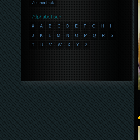
Zeichentrick
Alphabetisch
#
A
B
C
D
E
F
G
H
I
J
K
L
M
N
O
P
Q
R
S
T
U
V
W
X
Y
Z