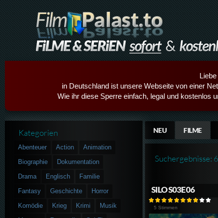
Liebe
in Deutschland ist unsere Webseite von einer Netz
Wie ihr diese Sperre einfach, legal und kostenlos 
NEU
FILME
Kategorien
Abenteuer
Action
Animation
Suchergebnisse: 
Biographie
Dokumentation
Drama
Englisch
Familie
SILO S03E06
Fantasy
Geschichte
Horror
Komödie
Krieg
Krimi
Musik
5 Stimmen