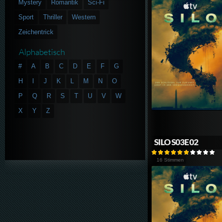
Mystery
Romantik
Sci-Fi
Sport
Thriller
Western
Zeichentrick
Alphabetisch
#
A
B
C
D
E
F
G
H
I
J
K
L
M
N
O
P
Q
R
S
T
U
V
W
X
Y
Z
SILO S03E02
16 Stimmen