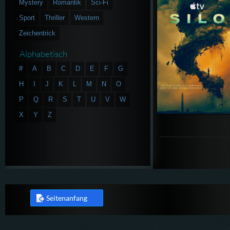
Mystery
Romantik
Sci-Fi
Sport
Thriller
Western
Zeichentrick
Alphabetisch
#
A
B
C
D
E
F
G
H
I
J
K
L
M
N
O
P
Q
R
S
T
U
V
W
X
Y
Z
Seitenanfang