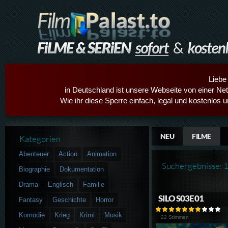
Liebe
in Deutschland ist unsere Webseite von einer Netz
Wie ihr diese Sperre einfach, legal und kostenlos 
NEU
FILME
Kategorien
Abenteuer
Action
Animation
Suchergebnisse: 
Biographie
Dokumentation
Drama
Englisch
Familie
SILO S03E01
Fantasy
Geschichte
Horror
Komödie
Krieg
Krimi
Musik
22 Stimmen