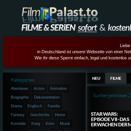
Liebe
in Deutschland ist unsere Webseite von einer Netz
Wie ihr diese Sperre einfach, legal und kostenlos 
NEU
FILME
Kategorien
Abenteuer
Action
Animation
Suchergebnisse: 
Biographie
Dokumentation
Drama
Englisch
Familie
STAR WARS:
Fantasy
Geschichte
Horror
EPISODE VII - DAS
Komödie
Krieg
Krimi
Musik
ERWACHEN DER 