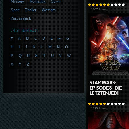
Mystery
Romantik
Sci-Fi
Sport
Thriller
Western
1207 Stimmen
Zeichentrick
Alphabetisch
#
A
B
C
D
E
F
G
H
I
J
K
L
M
N
O
P
Q
R
S
T
U
V
W
X
Y
Z
STAR WARS:
EPISODE 8 - DIE
LETZTEN JEDI
1035 Stimmen