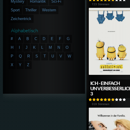
Mystery
Romantik
Sci-Fi
723 Stimmen
Sport
Thriller
Western
Zeichentrick
Alphabetisch
#
A
B
C
D
E
F
G
H
I
J
K
L
M
N
O
P
Q
R
S
T
U
V
W
X
Y
Z
ICH - EINFACH
UNVERBESSERLIC
3
319 Stimmen