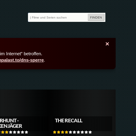
×
m Internet“ betroffen.
lmpalast.to/dns-sperre
.
RHUNT -
THE RECALL
XENJÄGER