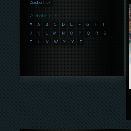
Zeichentrick
Alphabetisch
#
A
B
C
D
E
F
G
H
I
J
K
L
M
N
O
P
Q
R
S
T
U
V
W
X
Y
Z