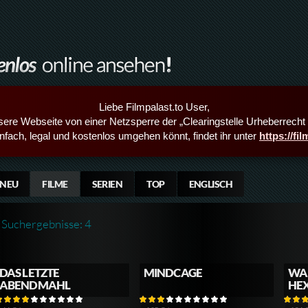
Liebe Filmpalast.to User,
sere Webseite von einer Netzsperre der „Clearingstelle Urheberrecht i
infach, legal und kostenlos umgehen könnt, findet ihr unter
https://fi
NEU
FILME
SERIEN
TOP
ENGLISCH
Suchergebnisse: 4
DAS LETZTE
MINDCAGE
WA
ABENDMAHL
HE