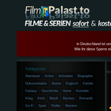
in Deutschland ist un
Wie ihr diese Sperre e
Kategorien
Abenteuer
Action
Animation
Biographie
Dokumentation
Drama
Englisch
Familie
Fantasy
Geschichte
Horror
Komödie
Krieg
Krimi
Musik
Mystery
Romantik
Sci-Fi
Sport
Thriller
Western