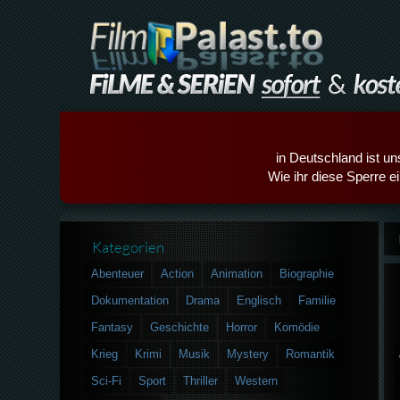
in Deutschland ist un
Wie ihr diese Sperre e
Kategorien
Abenteuer
Action
Animation
Biographie
Dokumentation
Drama
Englisch
Familie
Fantasy
Geschichte
Horror
Komödie
Krieg
Krimi
Musik
Mystery
Romantik
Sci-Fi
Sport
Thriller
Western