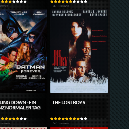
timmen
37 Stimmen
LING DOWN - EIN
THE LOST BOYS
NZ NORMALER TAG
Stimmen
57 Stimmen