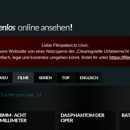
Liebe Filmpalast.to User,
sere Webseite von einer Netzsperre der „Clearingstelle Urheberrecht i
infach, legal und kostenlos umgehen könnt, findet ihr unter
https://fi
NEU
FILME
SERIEN
TOP
ENGLISCH
Suchergebnisse: 14
8MM - ACHT
DAS PHANTOM DER
BA
MILLIMETER
OPER