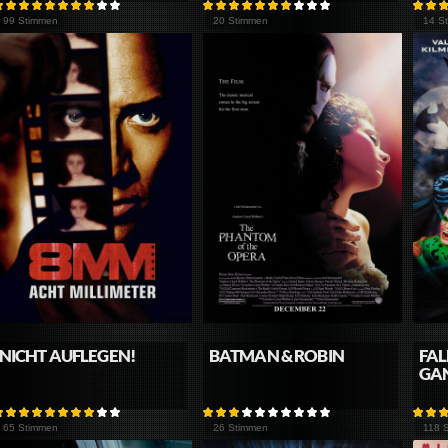
99 Stimmen
20 Stimmen
14 S
NICHT AUFLEGEN!
BATMAN & ROBIN
FAL
GA
65 Stimmen
26 Stimmen
118 