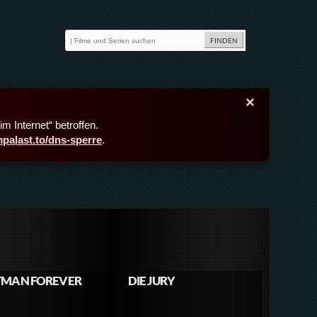
×
m Internet“ betroffen.
lmpalast.to/dns-sperre
.
TMAN FOREVER
DIE JURY