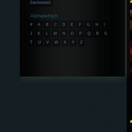
Zeichentrick
Alphabetisch
#
A
B
C
D
E
F
G
H
I
J
K
L
M
N
O
P
Q
R
S
T
U
V
W
X
Y
Z