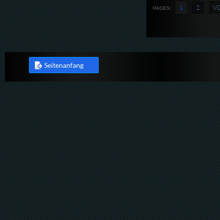
1
2
V
PAGES:
Seitenanfang