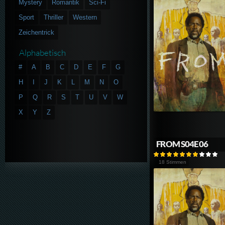
Mystery
Romantik
Sci-Fi
Sport
Thriller
Western
Zeichentrick
Alphabetisch
#
A
B
C
D
E
F
G
H
I
J
K
L
M
N
O
P
Q
R
S
T
U
V
W
X
Y
Z
FROM S04E06
18 Stimmen