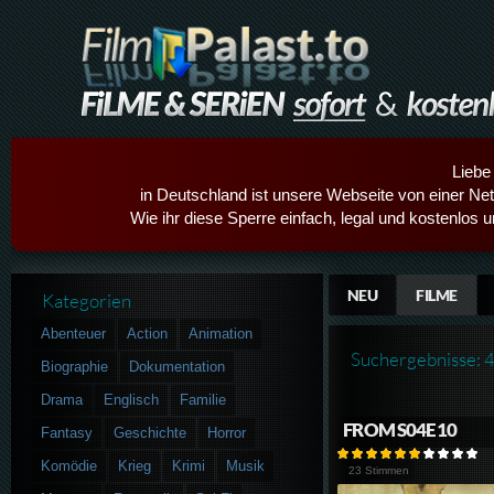
Liebe
in Deutschland ist unsere Webseite von einer Netz
Wie ihr diese Sperre einfach, legal und kostenlos 
NEU
FILME
Kategorien
Abenteuer
Action
Animation
Suchergebnisse: 
Biographie
Dokumentation
Drama
Englisch
Familie
FROM S04E10
Fantasy
Geschichte
Horror
Komödie
Krieg
Krimi
Musik
23 Stimmen