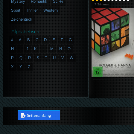
Mystery
Romantik
Sci-Fi
7 Stimmen
Sport
Thriller
Western
Zeichentrick
Alphabetisch
#
A
B
C
D
E
F
G
H
I
J
K
L
M
N
O
P
Q
R
S
T
U
V
W
X
Y
Z
Seitenanfang