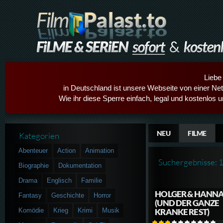
Liebe
in Deutschland ist unsere Webseite von einer Netz
Wie ihr diese Sperre einfach, legal und kostenlos 
NEU
FILME
Kategorien
Abenteuer
Action
Animation
Suchergebnisse: 
Biographie
Dokumentation
Drama
Englisch
Familie
HOLGER & HANN
Fantasy
Geschichte
Horror
(UND DER GANZE
Komödie
Krieg
Krimi
Musik
KRANKE REST)