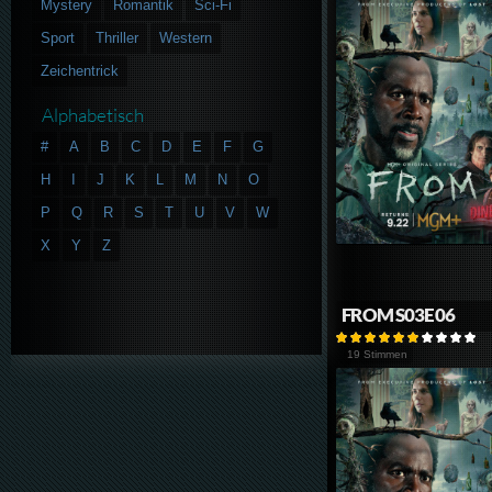
Mystery
Romantik
Sci-Fi
Sport
Thriller
Western
Zeichentrick
Alphabetisch
#
A
B
C
D
E
F
G
H
I
J
K
L
M
N
O
P
Q
R
S
T
U
V
W
X
Y
Z
FROM S03E06
19 Stimmen