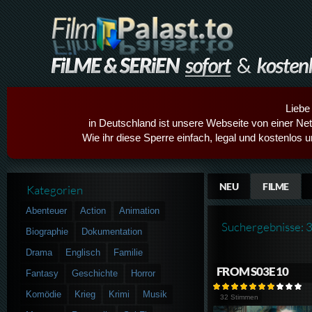
Liebe
in Deutschland ist unsere Webseite von einer Netz
Wie ihr diese Sperre einfach, legal und kostenlos 
NEU
FILME
Kategorien
Abenteuer
Action
Animation
Suchergebnisse: 
Biographie
Dokumentation
Drama
Englisch
Familie
FROM S03E10
Fantasy
Geschichte
Horror
Komödie
Krieg
Krimi
Musik
32 Stimmen