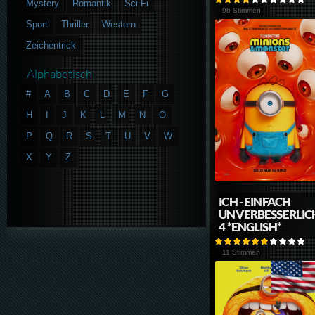
Mystery
Romantik
Sci-Fi
96 Stimmen
Sport
Thriller
Western
Zeichentrick
Alphabetisch
#
A
B
C
D
E
F
G
H
I
J
K
L
M
N
O
P
Q
R
S
T
U
V
W
X
Y
Z
ICH - EINFACH
UNVERBESSERLIC
4 *ENGLISH*
11 Stimmen