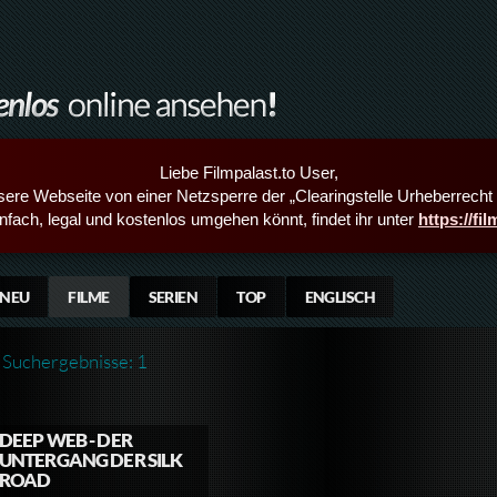
Liebe Filmpalast.to User,
sere Webseite von einer Netzsperre der „Clearingstelle Urheberrecht i
infach, legal und kostenlos umgehen könnt, findet ihr unter
https://fi
NEU
FILME
SERIEN
TOP
ENGLISCH
Suchergebnisse: 1
DEEP WEB - DER
UNTERGANG DER SILK
ROAD