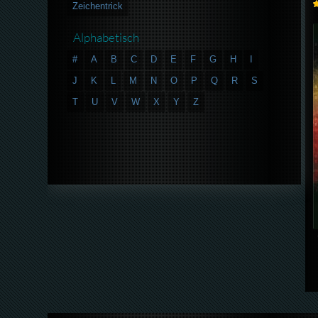
Zeichentrick
Alphabetisch
#
A
B
C
D
E
F
G
H
I
J
K
L
M
N
O
P
Q
R
S
T
U
V
W
X
Y
Z