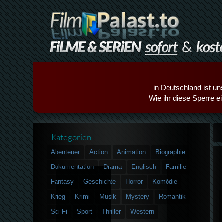
in Deutschland ist un
Wie ihr diese Sperre e
Kategorien
Abenteuer
Action
Animation
Biographie
Dokumentation
Drama
Englisch
Familie
Fantasy
Geschichte
Horror
Komödie
Krieg
Krimi
Musik
Mystery
Romantik
Sci-Fi
Sport
Thriller
Western