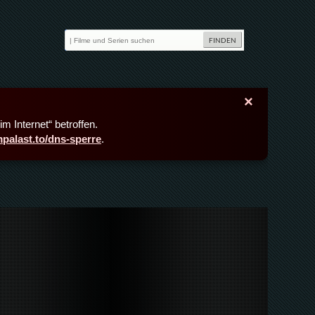
×
m Internet“ betroffen.
lmpalast.to/dns-sperre
.