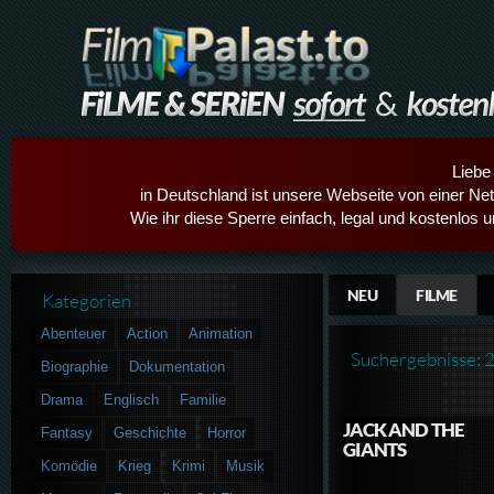
Liebe
in Deutschland ist unsere Webseite von einer Netz
Wie ihr diese Sperre einfach, legal und kostenlos 
NEU
FILME
Kategorien
Abenteuer
Action
Animation
Suchergebnisse: 
Biographie
Dokumentation
Drama
Englisch
Familie
JACK AND THE
Fantasy
Geschichte
Horror
GIANTS
Komödie
Krieg
Krimi
Musik