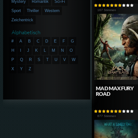
Mystery
Romantik
Sci-Fi
Sport
Thriller
Western
167 Stimmen
Zeichentrick
Alphabetisch
#
A
B
C
D
E
F
G
H
I
J
K
L
M
N
O
P
Q
R
S
T
U
V
W
X
Y
Z
MAD MAX FURY
ROAD
877 Stimmen