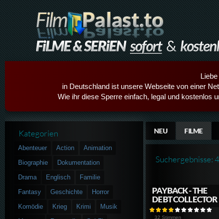
Liebe
in Deutschland ist unsere Webseite von einer Netz
Wie ihr diese Sperre einfach, legal und kostenlos 
NEU
FILME
Kategorien
Abenteuer
Action
Animation
Suchergebnisse: 
Biographie
Dokumentation
Drama
Englisch
Familie
PAYBACK - THE
Fantasy
Geschichte
Horror
DEBT COLLECTOR
Komödie
Krieg
Krimi
Musik
32 Stimmen