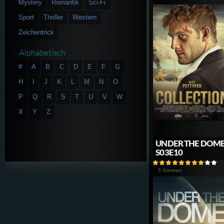
Mystery
Romantik
Sci-Fi
Sport
Thriller
Western
Zeichentrick
Alphabetisch
#
A
B
C
D
E
F
G
H
I
J
K
L
M
N
O
P
Q
R
S
T
U
V
W
X
Y
Z
UNDER THE DOM
S03E10
5 Stimmen