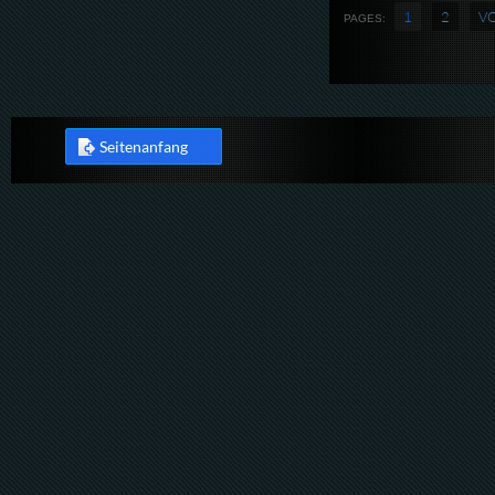
1
2
V
PAGES:
Seitenanfang