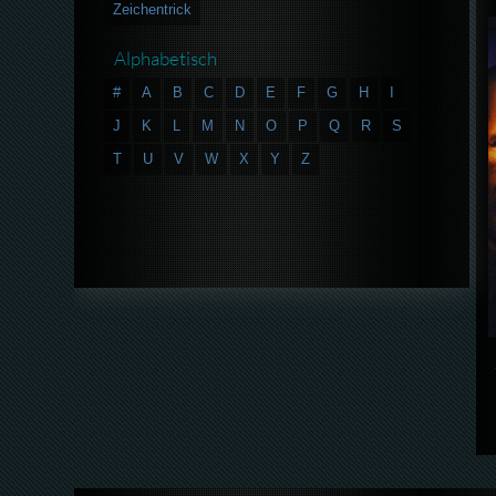
Zeichentrick
Alphabetisch
#
A
B
C
D
E
F
G
H
I
J
K
L
M
N
O
P
Q
R
S
T
U
V
W
X
Y
Z