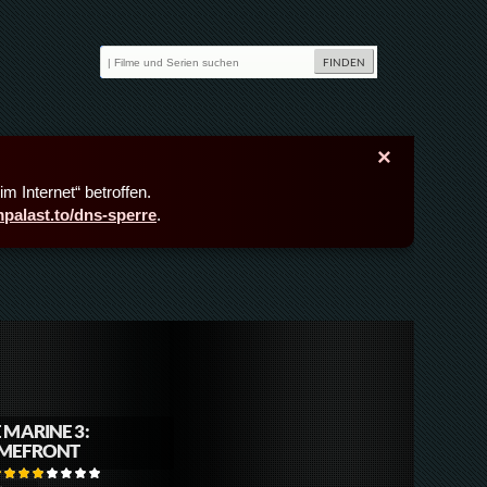
×
m Internet“ betroffen.
lmpalast.to/dns-sperre
.
 MARINE 3:
MEFRONT