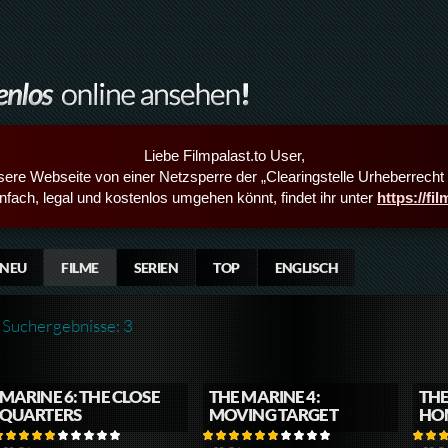
Liebe Filmpalast.to User,
sere Webseite von einer Netzsperre der „Clearingstelle Urheberrecht i
infach, legal und kostenlos umgehen könnt, findet ihr unter
https://fi
NEU
FILME
SERIEN
TOP
ENGLISCH
Suchergebnisse: 3
MARINE 6: THE CLOSE
THE MARINE 4:
THE
QUARTERS
MOVING TARGET
HO