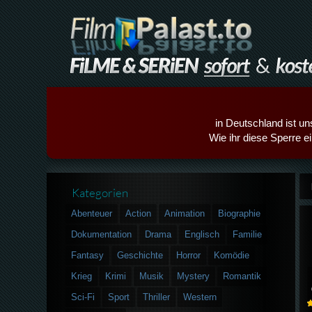
in Deutschland ist un
Wie ihr diese Sperre e
Kategorien
Abenteuer
Action
Animation
Biographie
Dokumentation
Drama
Englisch
Familie
Fantasy
Geschichte
Horror
Komödie
Krieg
Krimi
Musik
Mystery
Romantik
Sci-Fi
Sport
Thriller
Western