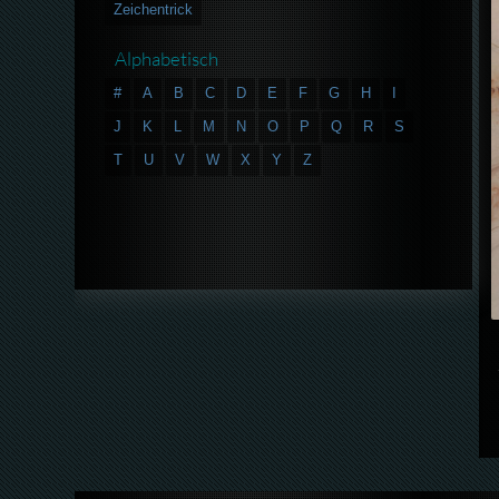
Zeichentrick
Alphabetisch
#
A
B
C
D
E
F
G
H
I
J
K
L
M
N
O
P
Q
R
S
T
U
V
W
X
Y
Z