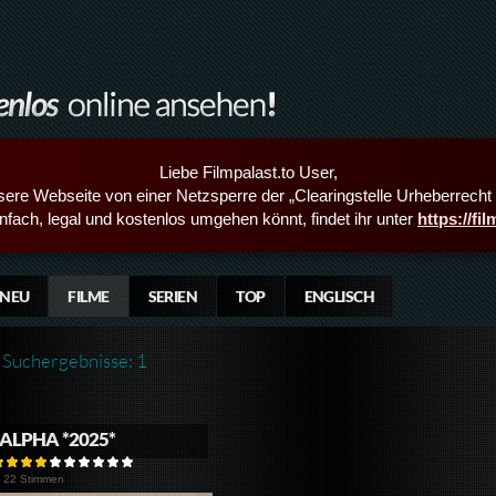
Liebe Filmpalast.to User,
sere Webseite von einer Netzsperre der „Clearingstelle Urheberrecht i
infach, legal und kostenlos umgehen könnt, findet ihr unter
https://fi
NEU
FILME
SERIEN
TOP
ENGLISCH
Suchergebnisse: 1
ALPHA *2025*
22 Stimmen