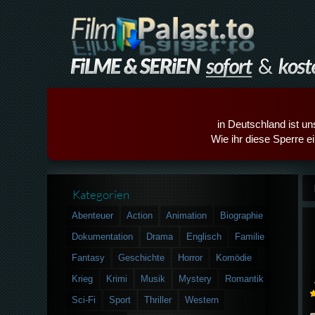
in Deutschland ist un
Wie ihr diese Sperre e
Kategorien
Abenteuer
Action
Animation
Biographie
Dokumentation
Drama
Englisch
Familie
Fantasy
Geschichte
Horror
Komödie
Krieg
Krimi
Musik
Mystery
Romantik
Sci-Fi
Sport
Thriller
Western