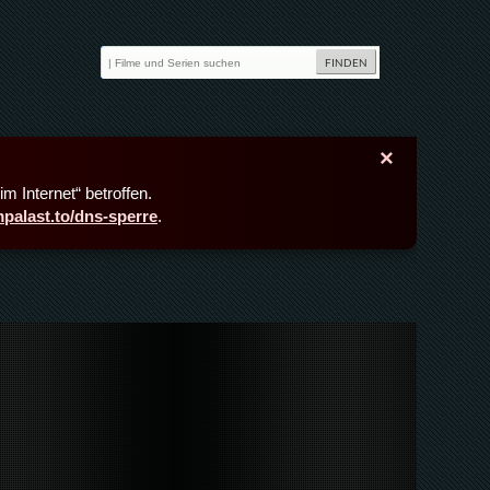
×
m Internet“ betroffen.
lmpalast.to/dns-sperre
.