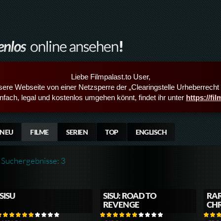
Liebe Filmpalast.to User,
sere Webseite von einer Netzsperre der „Clearingstelle Urheberrecht i
infach, legal und kostenlos umgehen könnt, findet ihr unter
https://fi
NEU
FILME
SERIEN
TOP
ENGLISCH
Suchergebnisse: 3
SISU
SISU: ROAD TO
RAR
REVENGE
CHR