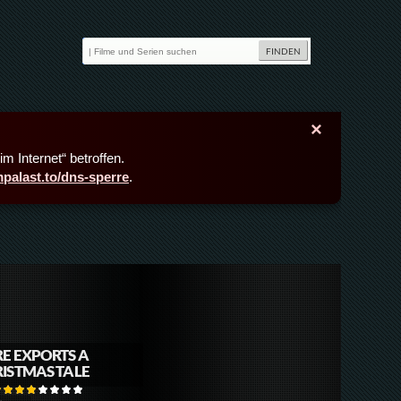
×
m Internet“ betroffen.
lmpalast.to/dns-sperre
.
E EXPORTS A
ISTMAS TALE