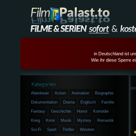
in Deutschland ist un
Wie ihr diese Sperre e
Kategorien
Abenteuer
Action
Animation
Biographie
Dokumentation
Drama
Englisch
Familie
Fantasy
Geschichte
Horror
Komödie
Krieg
Krimi
Musik
Mystery
Romantik
Sci-Fi
Sport
Thriller
Western