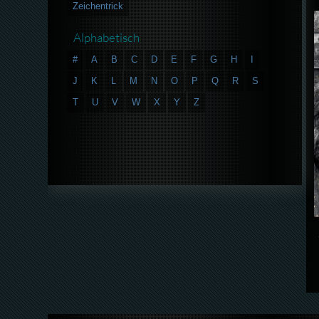
Zeichentrick
Alphabetisch
#
A
B
C
D
E
F
G
H
I
J
K
L
M
N
O
P
Q
R
S
T
U
V
W
X
Y
Z