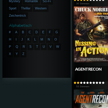
Mystery
Romantik
Sci-Fi
30 Stimmen
Sport
Thriller
Western
Zeichentrick
Alphabetisch
#
A
B
C
D
E
F
G
H
I
J
K
L
M
N
O
P
Q
R
S
T
U
V
W
X
Y
Z
AGENT RECON
53 Stimmen