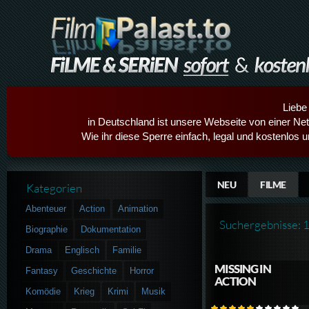
Liebe
in Deutschland ist unsere Webseite von einer Netz
Wie ihr diese Sperre einfach, legal und kostenlos 
NEU
FILME
Kategorien
Abenteuer
Action
Animation
Suchergebnisse: 
Biographie
Dokumentation
Drama
Englisch
Familie
MISSING IN
Fantasy
Geschichte
Horror
ACTION
Komödie
Krieg
Krimi
Musik