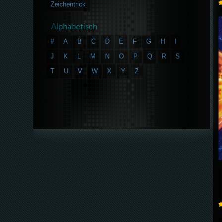
Zeichentrick
Alphabetisch
#
A
B
C
D
E
F
G
H
I
J
K
L
M
N
O
P
Q
R
S
T
U
V
W
X
Y
Z