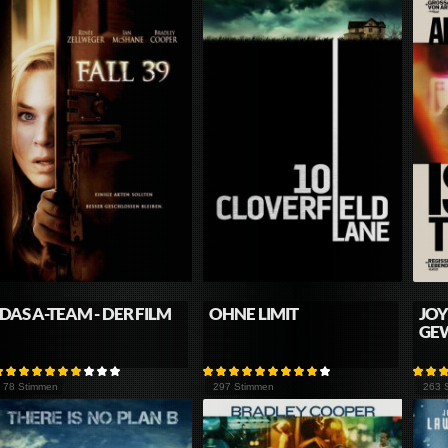
DAS A-TEAM - DER FILM
OHNE LIMIT
JOY
EW
78 Stimmen
297 Stimmen
263 