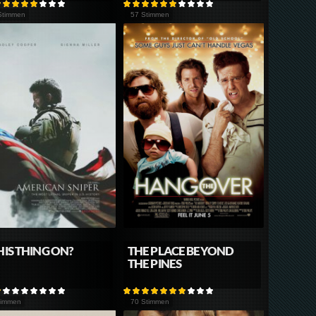
Stimmen
57 Stimmen
THIS THING ON?
THE PLACE BEYOND
THE PINES
timmen
70 Stimmen