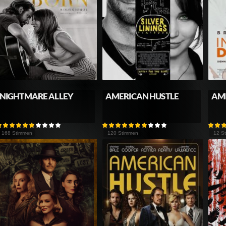
NIGHTMARE ALLEY
AMERICAN HUSTLE
AME
168 Stimmen
120 Stimmen
12 S