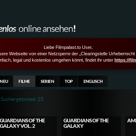
Liebe Filmpalast.to User,
sere Webseite von einer Netzsperre der „Clearingstelle Urheberrecht i
infach, legal und kostenlos umgehen könnt, findet ihr unter
https://fi
NEU
FILME
SERIEN
TOP
ENGLISCH
Suchergebnisse: 25
GUARDIANS OF THE
GUARDIANS OF THE
AME
GALAXY VOL. 2
GALAXY