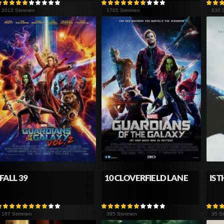
2013 Stimmen
1705 Stimmen
830 
FALL 39
10 CLOVERFIELD LANE
IS 
187 Stimmen
395 Stimmen
35 S