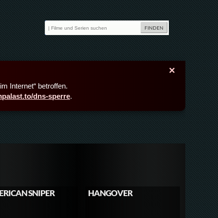
×
m Internet“ betroffen.
lmpalast.to/dns-sperre
.
RICAN SNIPER
HANGOVER