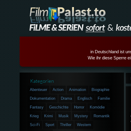
in Deutschland ist un
Wie ihr diese Sperre e
Kategorien
Abenteuer
Action
Animation
Biographie
Dokumentation
Drama
Englisch
Familie
Fantasy
Geschichte
Horror
Komödie
Krieg
Krimi
Musik
Mystery
Romantik
Sci-Fi
Sport
Thriller
Western