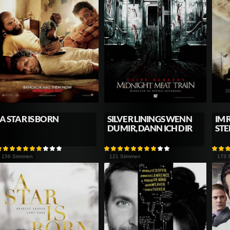
A STAR IS BORN
SILVER LININGS WENN
IM 
DU MIR, DANN ICH DIR
STE
156 Stimmen
121 Stimmen
173 