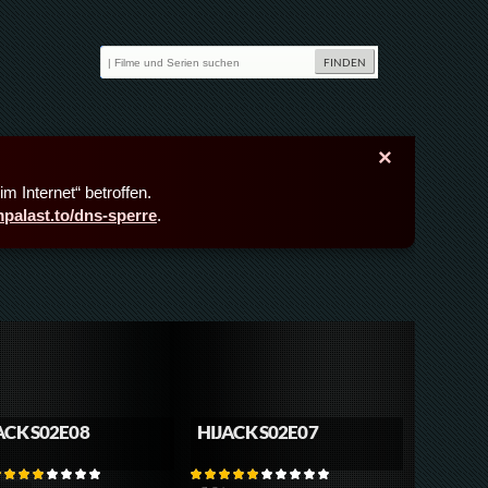
×
m Internet“ betroffen.
lmpalast.to/dns-sperre
.
ACK S02E08
HIJACK S02E07