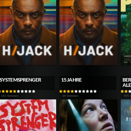
SYSTEMSPRENGER
15 JAHRE
BER
AL
162 Stimmen
48 Stimmen
555 