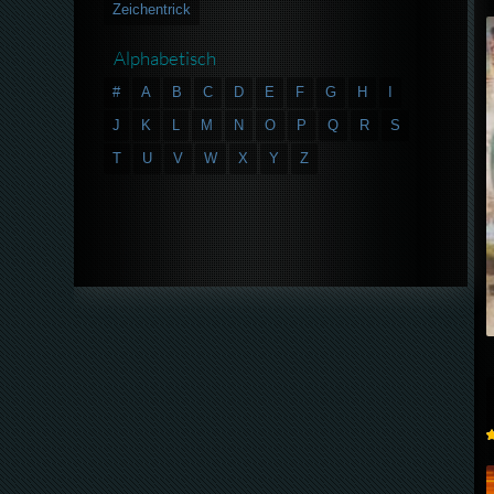
Zeichentrick
Alphabetisch
#
A
B
C
D
E
F
G
H
I
J
K
L
M
N
O
P
Q
R
S
T
U
V
W
X
Y
Z