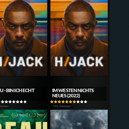
U - BIN ICH ECHT
IM WESTEN NICHTS
NEUES (2022)
timmen
563 Stimmen