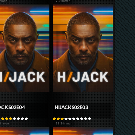
immen
7 Stimmen
ACK S02E04
HIJACK S02E03
timmen
13 Stimmen