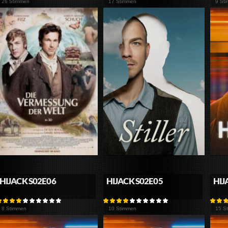
26 Stimmen
17 Stimmen
9 St
HIJACK S02E06
HIJACK S02E05
HIJ
8 Stimmen
10 Stimmen
15 S