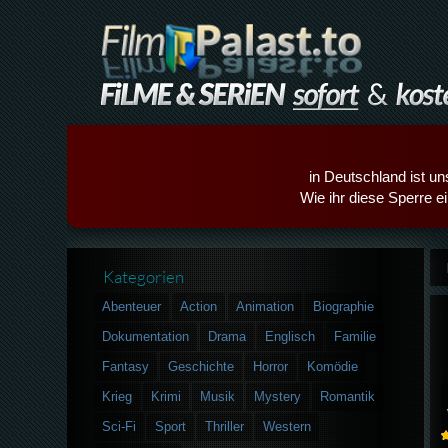
in Deutschland ist un
Wie ihr diese Sperre e
Kategorien
Abenteuer
Action
Animation
Biographie
Dokumentation
Drama
Englisch
Familie
Fantasy
Geschichte
Horror
Komödie
Krieg
Krimi
Musik
Mystery
Romantik
Sci-Fi
Sport
Thriller
Western