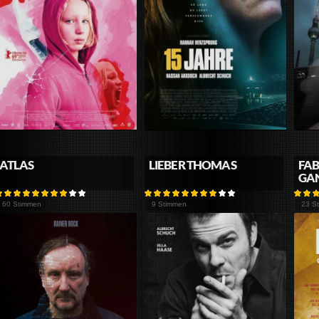
ATLAS
LIEBER THOMAS
FAB
GAN
60 Stimmen
9 Stimmen
23 S