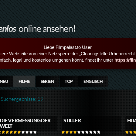
Liebe Filmpalast.to User,
sere Webseite von einer Netzsperre der „Clearingstelle Urheberrecht i
infach, legal und kostenlos umgehen könnt, findet ihr unter
https://fi
NEU
FILME
SERIEN
TOP
ENGLISCH
Suchergebnisse: 19
DIE VERMESSUNG DER
STILLER
HIJ
WELT