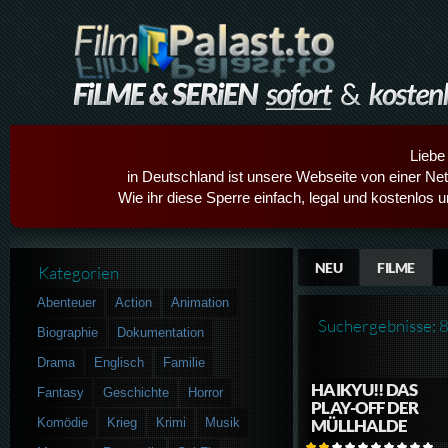
Liebe
in Deutschland ist unsere Webseite von einer Netz
Wie ihr diese Sperre einfach, legal und kostenlos 
NEU
FILME
Kategorien
Abenteuer
Action
Animation
Suchergebnisse: 
Biographie
Dokumentation
Drama
Englisch
Familie
HAIKYU!! DAS
Fantasy
Geschichte
Horror
PLAY-OFF DER
Komödie
Krieg
Krimi
Musik
MÜLLHALDE