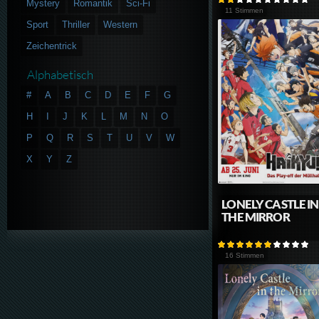
Mystery
Romantik
Sci-Fi
11 Stimmen
Sport
Thriller
Western
Zeichentrick
Alphabetisch
#
A
B
C
D
E
F
G
H
I
J
K
L
M
N
O
P
Q
R
S
T
U
V
W
X
Y
Z
LONELY CASTLE IN
THE MIRROR
16 Stimmen