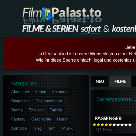
Liebe
in Deutschland ist unsere Webseite von einer Netz
Wie ihr diese Sperre einfach, legal und kostenlos 
NEU
FILME
Kategorien
Abenteuer
Action
Animation
Suchergebnisse: 
Biographie
Dokumentation
Drama
Englisch
Familie
PASSENGER
Fantasy
Geschichte
Horror
Komödie
Krieg
Krimi
Musik
217 Stimmen