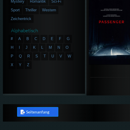
Mystery
Romantik
Sci-Fi
Sport
Thriller
Western
Zeichentrick
Alphabetisch
#
A
B
C
D
E
F
G
H
I
J
K
L
M
N
O
P
Q
R
S
T
U
V
W
X
Y
Z
Seitenanfang